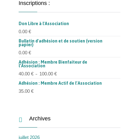
Inscriptions :
Don Libre à l'Association
0.00
€
Bulletin d'adhésion et de soutien (version
papier)
0.00
€
Adhésion : Membre Bienfaiteur de
l’Association
Plage
40.00
€
100.00
€
–
de
prix :
Adhésion : Membre Actif de l’Association
40.00 €
à
35.00
€
100.00 €
Archives

juillet 2026