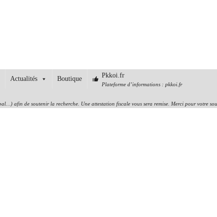
Pkkoi.fr
Actualités
Boutique
Plateforme d’informations : pkkoi.fr
l…) afin de soutenir la recherche. Une attestation fiscale vous sera remise. Merci pour votre sou