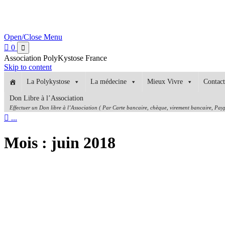
Open/Close Menu

0

Association PolyKystose France
Skip to content
La Polykystose
La médecine
Mieux Vivre
Contact
Don Libre à l’Association
Effectuer un Don libre à l’Association ( Par Carte bancaire, chèque, virement bancaire, Paypa

...
Mois :
juin 2018