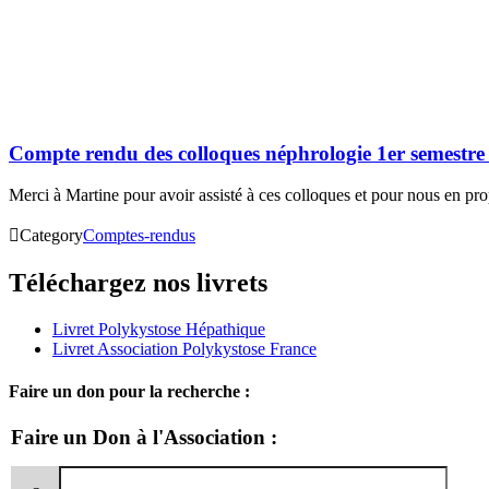
Compte rendu des colloques néphrologie 1er semestr
Merci à Martine pour avoir assisté à ces colloques et pour nous en 

Category
Comptes-rendus
Téléchargez nos livrets
Livret Polykystose Hépathique
Livret Association Polykystose France
Faire un don pour la recherche :
Faire un Don à l'Association :