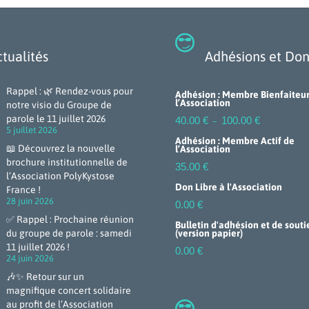

tualités
Adhésions et Don
Rappel : 🌿 Rendez-vous pour
Adhésion : Membre Bienfaiteur
l’Association
notre visio du Groupe de
Plage
parole le 11 juillet 2026
40.00
€
100.00
€
–
de
5 juillet 2026
prix :
Adhésion : Membre Actif de
40.00 €
📖 Découvrez la nouvelle
l’Association
à
brochure institutionnelle de
100.00 €
35.00
€
l’Association PolyKystose
Don Libre à l'Association
France !
28 juin 2026
0.00
€
✅ Rappel : Prochaine réunion
Bulletin d'adhésion et de souti
du groupe de parole : samedi
(version papier)
11 juillet 2026 !
0.00
€
24 juin 2026
🎶✨ Retour sur un
magnifique concert solidaire

au profit de l’Association