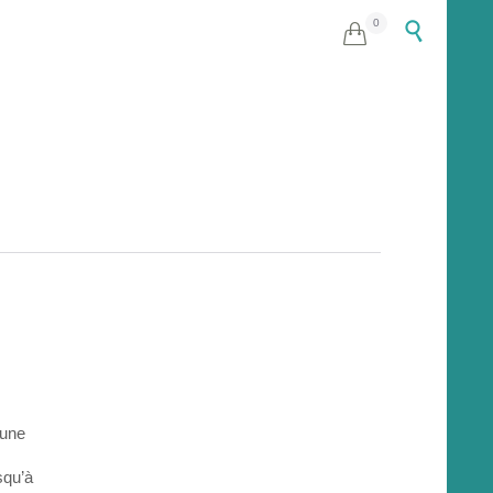
0


 une
squ’à