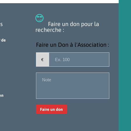

s
Faire un don pour la
recherche :
 de
Faire un Don à l'Association :
€
en
Faire un don