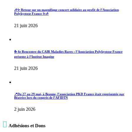
🎶✨ Retour sur un magnifique concert solidaire au profit de l’Association
Polykystose France ✨🎶
21 juin 2026
☕ 4e Rencontre du CAIR Maladies Rares : l’Association Polykystose France
présente à l’Institut Imagine
21 juin 2026
📍Du 27 au 29 mai, à Beaune, l’association PKD France était représentée par
Béatrice lors du congrès de l’AFIDTN
2 juin 2026

Adhésions et Dons