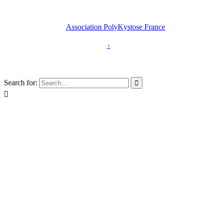
2026 © Copyright -
Association PolyKystose France
↑
Association loi 1901
Search for:

