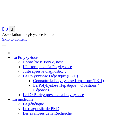

0

Association PolyKystose France
Skip to content
La Polykystose
Connaître la Polykystose
L’historique de la Polykystose
Juste après le diagnostic…
La Polykystose Hépatique (PKH)
Connaître la Polykystose Hépatique (PKH)
La Polykystose Hépatique – Questions /
Réponses
Le Dr Burtey présente la Polykystose
La médecine
La génétique
Le diagnostic de PKD
Les avancées de la Recherche