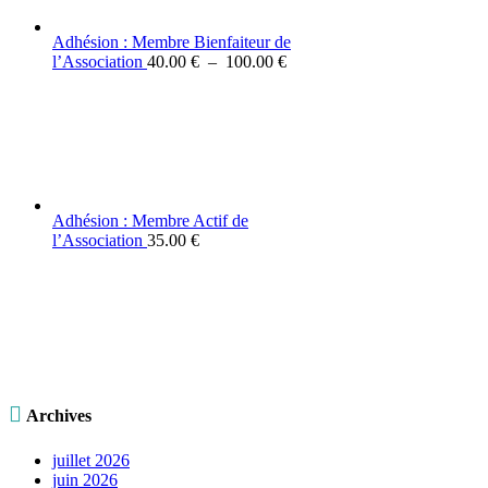
Adhésion : Membre Bienfaiteur de
Plage
l’Association
40.00
€
–
100.00
€
de
prix :
40.00 €
à
100.00 €
Adhésion : Membre Actif de
l’Association
35.00
€

Archives
juillet 2026
juin 2026