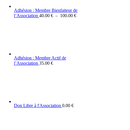
Adhésion : Membre Bienfaiteur de
Plage
l’Association
40.00
€
–
100.00
€
de
prix :
40.00 €
à
100.00 €
Adhésion : Membre Actif de
l’Association
35.00
€
Don Libre à l'Association
0.00
€