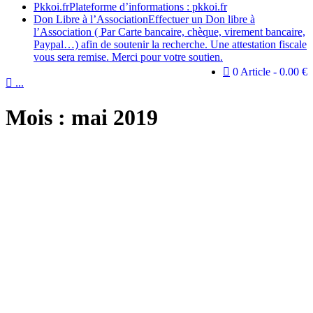
Pkkoi.fr
Plateforme d’informations : pkkoi.fr
Don Libre à l’Association
Effectuer un Don libre à
l’Association ( Par Carte bancaire, chèque, virement bancaire,
Paypal…) afin de soutenir la recherche. Une attestation fiscale
vous sera remise. Merci pour votre soutien.
0 Article
0.00 €

...
Mois :
mai 2019