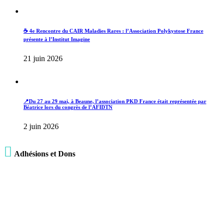
☕ 4e Rencontre du CAIR Maladies Rares : l’Association Polykystose France
présente à l’Institut Imagine
21 juin 2026
📍Du 27 au 29 mai, à Beaune, l’association PKD France était représentée par
Béatrice lors du congrès de l’AFIDTN
2 juin 2026

Adhésions et Dons