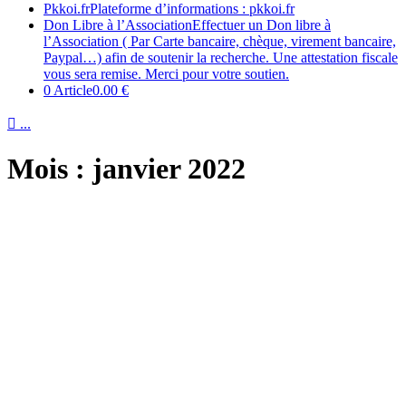
Pkkoi.fr
Plateforme d’informations : pkkoi.fr
Don Libre à l’Association
Effectuer un Don libre à
l’Association ( Par Carte bancaire, chèque, virement bancaire,
Paypal…) afin de soutenir la recherche. Une attestation fiscale
vous sera remise. Merci pour votre soutien.
0 Article
0.00 €

...
Mois :
janvier 2022