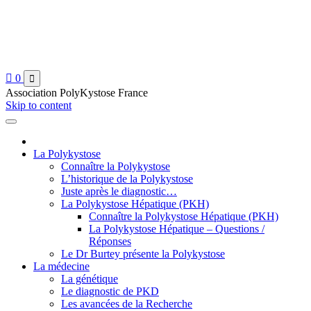

0

Association PolyKystose France
Skip to content
La Polykystose
Connaître la Polykystose
L’historique de la Polykystose
Juste après le diagnostic…
La Polykystose Hépatique (PKH)
Connaître la Polykystose Hépatique (PKH)
La Polykystose Hépatique – Questions /
Réponses
Le Dr Burtey présente la Polykystose
La médecine
La génétique
Le diagnostic de PKD
Les avancées de la Recherche