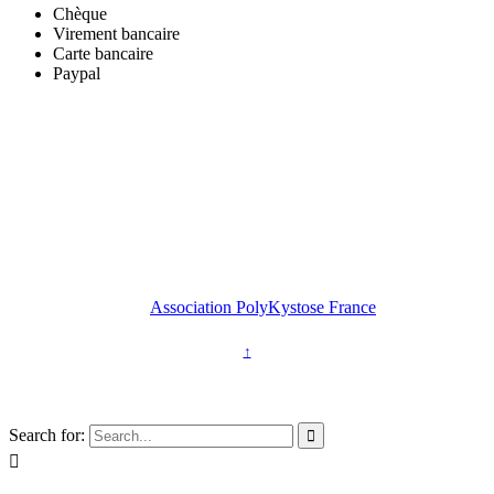
Chèque
Virement bancaire
Carte bancaire
Paypal
2026 © Copyright -
Association PolyKystose France
↑
Association loi 1901
Search for:

