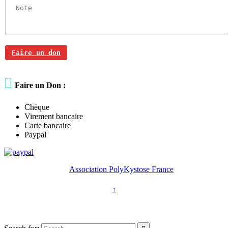
Faire un don

Faire un Don :
Chèque
Virement bancaire
Carte bancaire
Paypal
2026 © Copyright -
Association PolyKystose France
↑
Association loi 1901