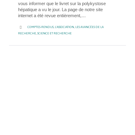
vous informer que le livret sur la polykystose
hépatique a vu le jour. La page de notre site
internet a été revue entièrement,…
CATEGORY

COMPTES-RENDUS
,
L'ASSOCIATION
,
LES AVANCÉES DE LA
RECHERCHE
,
SCIENCE ET RECHERCHE