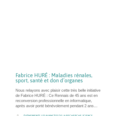
Fabrice HURÉ : Maladies rénales,
sport, santé et don d’organes
Nous relayons avec plaisir cette très belle initiative
de Fabrice HURÉ : Ce Rennais de 45 ans est en
reconversion professionnelle en informatique,
après avoir porté bénévolement pendant 2 ans…
CATEGORY

ÉVÉNEMENTS
,
LES AVANCÉES DE LA RECHERCHE
,
SCIENCE