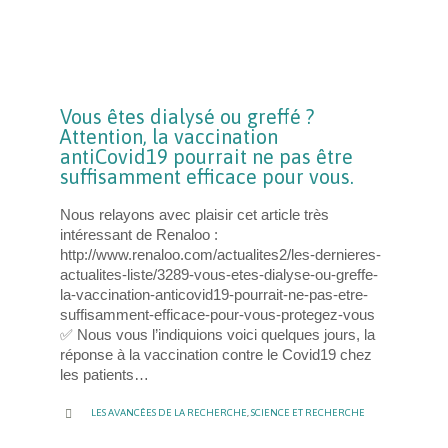
Vous êtes dialysé ou greffé ?
Attention, la vaccination
antiCovid19 pourrait ne pas être
suffisamment efficace pour vous.
Nous relayons avec plaisir cet article très
intéressant de Renaloo :
http://www.renaloo.com/actualites2/les-dernieres-
actualites-liste/3289-vous-etes-dialyse-ou-greffe-
la-vaccination-anticovid19-pourrait-ne-pas-etre-
suffisamment-efficace-pour-vous-protegez-vous
✅ Nous vous l’indiquions voici quelques jours, la
réponse à la vaccination contre le Covid19 chez
les patients…
CATEGORY

LES AVANCÉES DE LA RECHERCHE
,
SCIENCE ET RECHERCHE