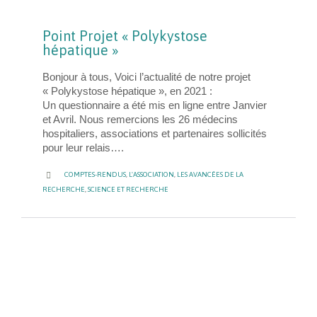
Point Projet « Polykystose
hépatique »
Bonjour à tous, Voici l’actualité de notre projet
« Polykystose hépatique », en 2021 :
Un questionnaire a été mis en ligne entre Janvier
et Avril. Nous remercions les 26 médecins
hospitaliers, associations et partenaires sollicités
pour leur relais….
CATEGORY

COMPTES-RENDUS
,
L'ASSOCIATION
,
LES AVANCÉES DE LA
RECHERCHE
,
SCIENCE ET RECHERCHE