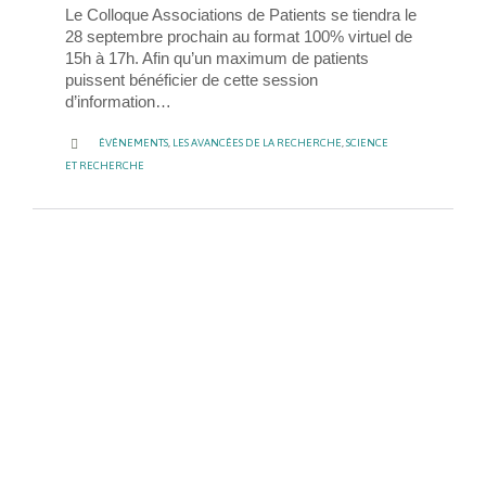
Le Colloque Associations de Patients se tiendra le
28 septembre prochain au format 100% virtuel de
15h à 17h. Afin qu’un maximum de patients
puissent bénéficier de cette session
d’information…
CATEGORY

ÉVÉNEMENTS
,
LES AVANCÉES DE LA RECHERCHE
,
SCIENCE
ET RECHERCHE