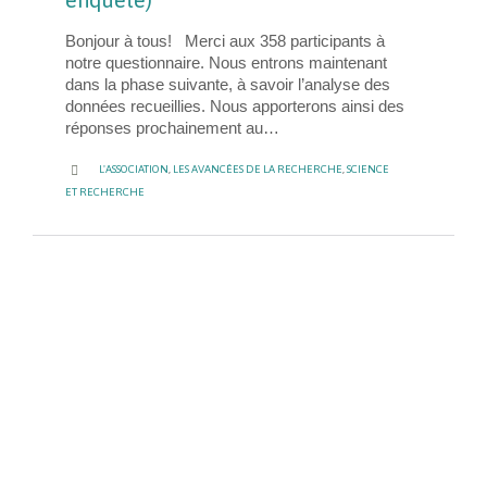
Bonjour à tous! Merci aux 358 participants à
notre questionnaire. Nous entrons maintenant
dans la phase suivante, à savoir l’analyse des
données recueillies. Nous apporterons ainsi des
réponses prochainement au…
CATEGORY

L'ASSOCIATION
,
LES AVANCÉES DE LA RECHERCHE
,
SCIENCE
ET RECHERCHE