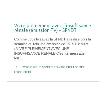
Vivre pleinement avec l’insuffisance
rénale (émission TV) – SFNDT
Comme vous le savez la SFNDT a réalisé pour la
semaine du rein une émission de TV sur le sujet
: VIVRE PLEINEMENT AVEC UNE
INSUFFISANCE RENALE C’est un message
fort…
CATEGORY

L'ASSOCIATION
,
LES AVANCÉES DE LA RECHERCHE
,
SCIENCE
ET RECHERCHE