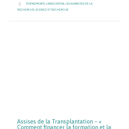
CATEGORY

ÉVÉNEMENTS
,
L'ASSOCIATION
,
LES AVANCÉES DE LA
RECHERCHE
,
SCIENCE ET RECHERCHE
Assises de la Transplantation – «
Comment financer la formation et la