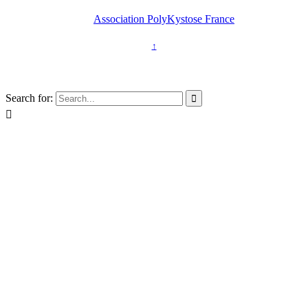
2026 © Copyright -
Association PolyKystose France
↑
Association loi 1901
Search for:

