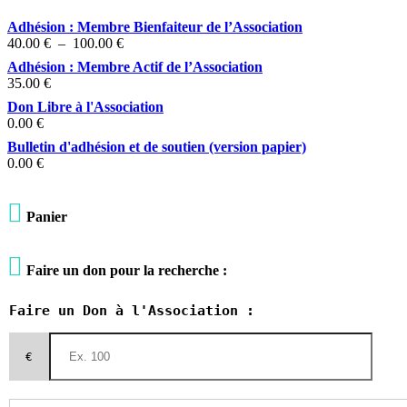
Adhésion : Membre Bienfaiteur de l’Association
Plage
40.00
€
–
100.00
€
de
Adhésion : Membre Actif de l’Association
prix :
35.00
€
40.00 €
Don Libre à l'Association
à
0.00
€
100.00 €
Bulletin d'adhésion et de soutien (version papier)
0.00
€

Panier

Faire un don pour la recherche :
Faire un Don à l'Association :
€