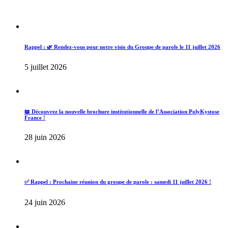
Rappel : 🌿 Rendez-vous pour notre visio du Groupe de parole le 11 juillet 2026
5 juillet 2026
📖 Découvrez la nouvelle brochure institutionnelle de l’Association PolyKystose
France !
28 juin 2026
✅ Rappel : Prochaine réunion du groupe de parole : samedi 11 juillet 2026 !
24 juin 2026