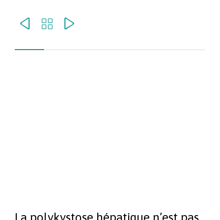



La polykystose hépatique n’est pas