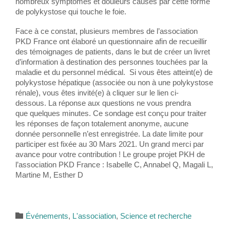
nombreux symptômes et douleurs causés par cette forme
de polykystose qui touche le foie.
Face à ce constat, plusieurs membres de l’association
PKD France ont élaboré un questionnaire afin de recueillir
des témoignages de patients, dans le but de créer un livret
d’information à destination des personnes touchées par la
maladie et du personnel médical. Si vous êtes atteint(e) de
polykystose hépatique (associée ou non à une polykystose
rénale), vous êtes invité(e) à cliquer sur le lien ci-
dessous. La réponse aux questions ne vous prendra
que quelques minutes. Ce sondage est conçu pour traiter
les réponses de façon totalement anonyme, aucune
donnée personnelle n’est enregistrée. La date limite pour
participer est fixée au 30 Mars 2021. Un grand merci par
avance pour votre contribution ! Le groupe projet PKH de
l’association PKD France : Isabelle C, Annabel Q, Magali L,
Martine M, Esther D
Category

Événements
,
L'association
,
Science et recherche