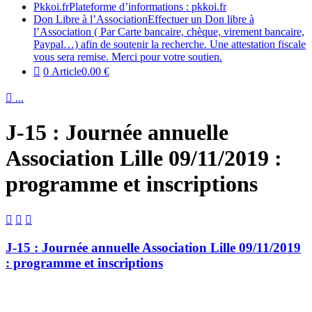
Pkkoi.fr
Plateforme d’informations : pkkoi.fr
Don Libre à l’Association
Effectuer un Don libre à
l’Association ( Par Carte bancaire, chèque, virement bancaire,
Paypal…) afin de soutenir la recherche. Une attestation fiscale
vous sera remise. Merci pour votre soutien.
0 Article
0.00 €

...
J-15 : Journée annuelle
Association Lille 09/11/2019 :
programme et inscriptions



J-15 : Journée annuelle Association Lille 09/11/2019
: programme et inscriptions