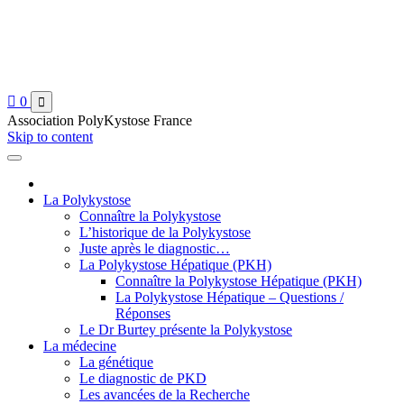

0

Association PolyKystose France
Skip to content
La Polykystose
Connaître la Polykystose
L’historique de la Polykystose
Juste après le diagnostic…
La Polykystose Hépatique (PKH)
Connaître la Polykystose Hépatique (PKH)
La Polykystose Hépatique – Questions /
Réponses
Le Dr Burtey présente la Polykystose
La médecine
La génétique
Le diagnostic de PKD
Les avancées de la Recherche