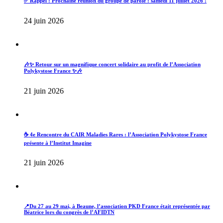
✅ Rappel : Prochaine réunion du groupe de parole : samedi 11 juillet 2026 !
24 juin 2026
🎶✨ Retour sur un magnifique concert solidaire au profit de l’Association
Polykystose France ✨🎶
21 juin 2026
☕ 4e Rencontre du CAIR Maladies Rares : l’Association Polykystose France
présente à l’Institut Imagine
21 juin 2026
📍Du 27 au 29 mai, à Beaune, l’association PKD France était représentée par
Béatrice lors du congrès de l’AFIDTN