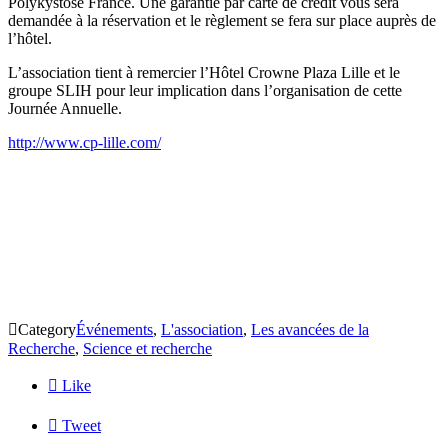
Polykystose France. Une garantie par carte de crédit vous sera
demandée à la réservation et le règlement se fera sur place auprès de
l’hôtel.
L’association tient à remercier l’Hôtel Crowne Plaza Lille et le
groupe SLIH pour leur implication dans l’organisation de cette
Journée Annuelle.
http://www.cp-lille.com/

Category
Événements
,
L'association
,
Les avancées de la
Recherche
,
Science et recherche

Like

Tweet