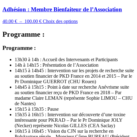
Adhésion : Membre Bienfaiteur de l’Association
Plage
Ce
40.00
€
–
100.00
€
Choix des options
de
produit
prix :
a
Programme :
40.00 €
plusieurs
à
variations.
Programme :
100.00 €
Les
options
peuvent
13h30 à 14h : Accueil des Intervenants et Participants
être
14h à 14h15 : Présentation de l’Association
choisies
14h15 à 14h45 : Intervention sur les projets de recherche suite
sur
au soutien financier de PKD France en 2014 et 2015 – Par le
la
Pr Dominique GUERROT (CHU Rouen)
page
14h45 à 15h15 : Point à date sur recherche Anévrisme suite
du
au soutien financier reçu de PKD France en 2018 – Par
produit
madame Claire LEMAN (représente Sophie LIMOU – CHU
de Nantes)
15h15 à 15h35 : Pause
15h35 à 16h15 : Intervention sur découverte d’une toxine
intéressante pour PKRAD – Par le Pr Dominique JOLY
(Necker) représente Nicolas GILLES (CEA Saclay)
16h15 à 16h45 : Vision du CJN sur la recherche en
Polykystose rénale – Monsieur Côme BUREAU (Président