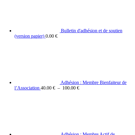
Bulletin d'adhésion et de soutien
(version papier)
0.00
€
Adhésion : Membre Bienfaiteur de
Plage
l’Association
40.00
€
–
100.00
€
de
prix :
40.00 €
à
100.00 €
Adhésion : Membre Actif de