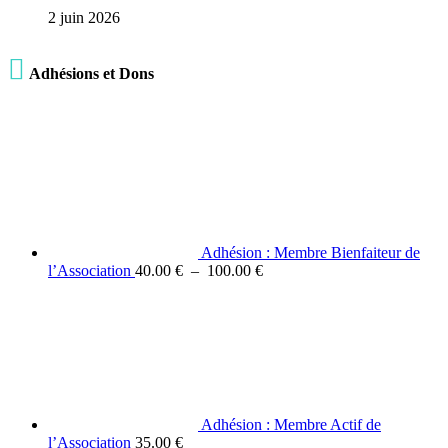
2 juin 2026

Adhésions et Dons
Adhésion : Membre Bienfaiteur de
Plage
l’Association
40.00
€
–
100.00
€
de
prix :
40.00 €
à
100.00 €
Adhésion : Membre Actif de
l’Association
35.00
€