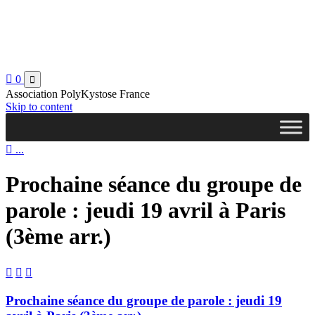

0

Association PolyKystose France
Skip to content

...
Prochaine séance du groupe de
parole : jeudi 19 avril à Paris
(3ème arr.)



Prochaine séance du groupe de parole : jeudi 19