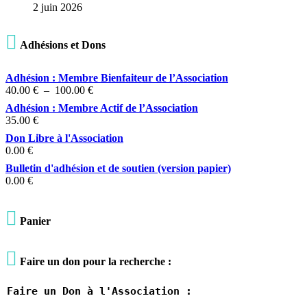
2 juin 2026

Adhésions et Dons
Adhésion : Membre Bienfaiteur de l’Association
Plage
40.00
€
–
100.00
€
de
Adhésion : Membre Actif de l’Association
prix :
35.00
€
40.00 €
Don Libre à l'Association
à
0.00
€
100.00 €
Bulletin d'adhésion et de soutien (version papier)
0.00
€

Panier

Faire un don pour la recherche :
Faire un Don à l'Association :