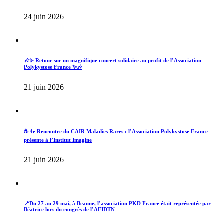
24 juin 2026
🎶✨ Retour sur un magnifique concert solidaire au profit de l’Association
Polykystose France ✨🎶
21 juin 2026
☕ 4e Rencontre du CAIR Maladies Rares : l’Association Polykystose France
présente à l’Institut Imagine
21 juin 2026
📍Du 27 au 29 mai, à Beaune, l’association PKD France était représentée par
Béatrice lors du congrès de l’AFIDTN