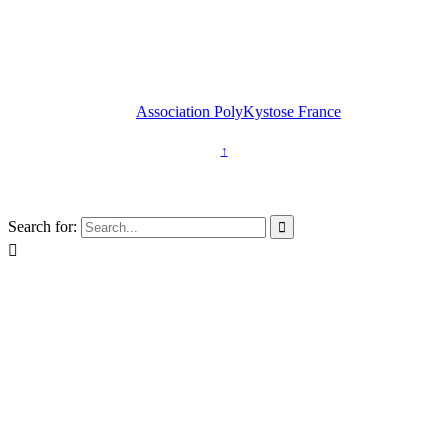
2026 © Copyright -
Association PolyKystose France
↑
Association loi 1901
Search for:

