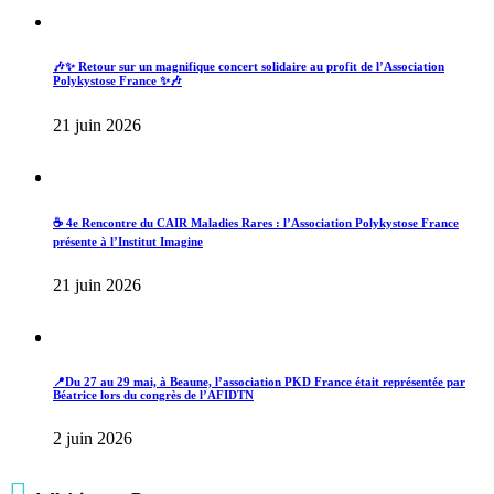
🎶✨ Retour sur un magnifique concert solidaire au profit de l’Association
Polykystose France ✨🎶
21 juin 2026
☕ 4e Rencontre du CAIR Maladies Rares : l’Association Polykystose France
présente à l’Institut Imagine
21 juin 2026
📍Du 27 au 29 mai, à Beaune, l’association PKD France était représentée par
Béatrice lors du congrès de l’AFIDTN
2 juin 2026