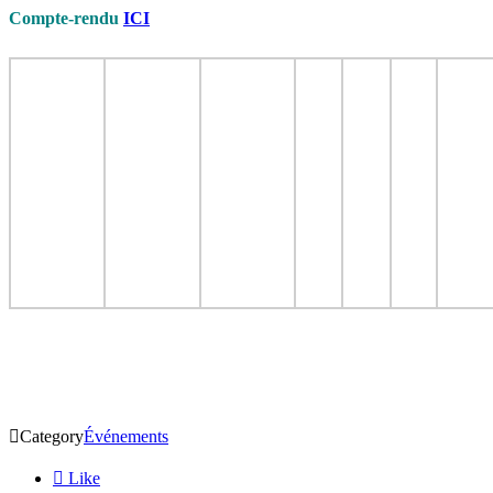
Compte-rendu
ICI

Category
Événements

Like