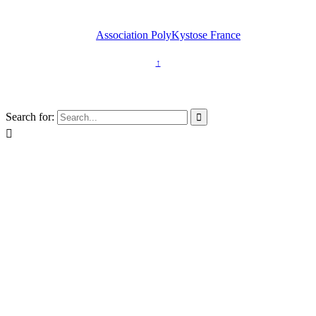
2026 © Copyright -
Association PolyKystose France
↑
Association loi 1901
Search for:

