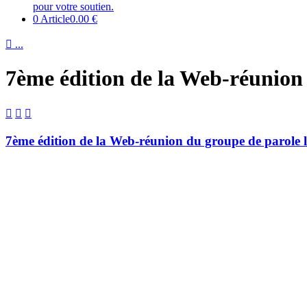
pour votre soutien.
0 Article
0.00 €

...
7ème édition de la Web-réunion 



7ème édition de la Web-réunion du groupe de parole 