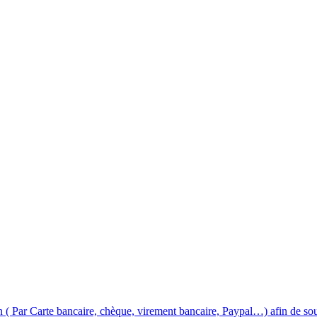
n ( Par Carte bancaire, chèque, virement bancaire, Paypal…) afin de sout