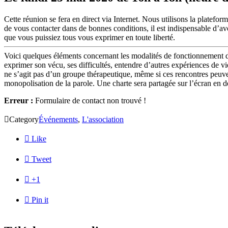
Cette réunion se fera en direct via Internet. Nous utilisons la platefo
de vous contacter dans de bonnes conditions, il est indispensable d’
que vous puissiez tous vous exprimer en toute liberté.
Voici quelques éléments concernant les modalités de fonctionnement du
exprimer son vécu, ses difficultés, entendre d’autres expériences de vie
ne s’agit pas d’un groupe thérapeutique, même si ces rencontres peuven
monopolisation de la parole. Une charte sera partagée sur l’écran en 
Erreur :
Formulaire de contact non trouvé !

Category
Événements
,
L'association

Like

Tweet

+1

Pin it