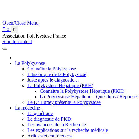
Open/Close Menu

0

Association PolyKystose France
Skip to content
La Polykystose
Connaître la Polykystose
L’historique de la Polykystose
Juste après le diagnostic…
La Polykystose Hépatique (PKH)
Connaître la Polykystose Hépatique (PKH)
La Polykystose Hépatique – Questions / Réponses
Le Dr Burtey présente la Polykystose
La médecine
La génétique
Le diagnostic de PKD
Les avancées de la Recherche
Les explications sur la recheche médicale
Articles et conférences