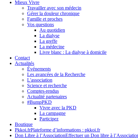
Mieux Vivre
Travailler avec son médecin
Gérer la douleur chronique
Famille et proches
Vos questions
Au quotidien
La dialyse
La greffe
La médecine
Livre blanc : La dialyse à domicile
Contact
Actualités
Événements
Les avancées de la Recherche
L'association
Science et recherche
Comptes-rendus
Actualité partenaires
#BumpPKD
Vivre avec la PKD
La campagne
Participez
Boutique
Pkkoi.fr
Plateforme d’informations : pkkoi.fr
Don Libre à l’Association
Effectuer un Don libre à l’Associatio