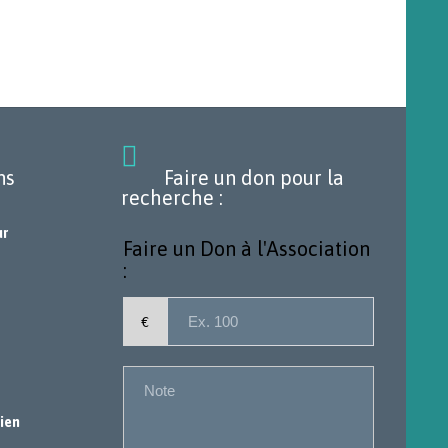

ns
Faire un don pour la
recherche :
ur
Faire un Don à l'Association
:
€
tien