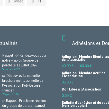
Tweet
+1



tualités
Adhésions et Do
Rappel : 🌿 Rendez-vous pour
Adhésion : Membre Bienfaite
de l’Association
notre visio du Groupe de
Plage
parole le 11 juillet 2026
40.00
€
100.00
€
–
de
5 juillet 2026
prix :
Adhésion : Membre Actif de
40.00 €
📖 Découvrez la nouvelle
l’Association
à
brochure institutionnelle de
100.00 €
35.00
€
l’Association PolyKystose
Don Libre à l'Association
France !
28 juin 2026
0.00
€
✅ Rappel : Prochaine réunion
Bulletin d'adhésion et de sou
du groupe de parole : samedi
(version papier)