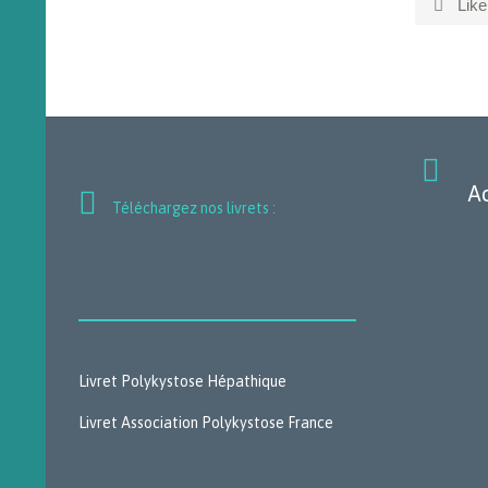
Like


Ac

Téléchargez nos livrets :
Livret Polykystose Hépathique
Livret Association Polykystose France