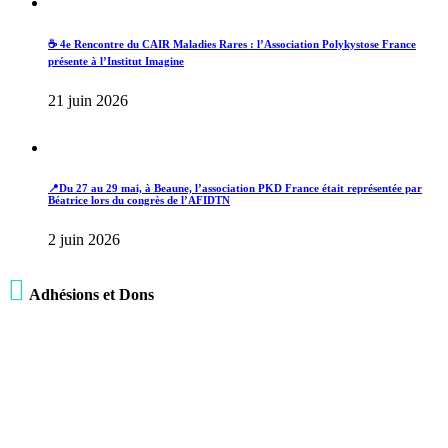
☕ 4e Rencontre du CAIR Maladies Rares : l’Association Polykystose France
présente à l’Institut Imagine
21 juin 2026
📍Du 27 au 29 mai, à Beaune, l’association PKD France était représentée par
Béatrice lors du congrès de l’AFIDTN
2 juin 2026

Adhésions et Dons