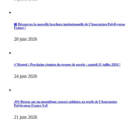
📖 Découvrez la nouvelle brochure institutionnelle de l’Association PolyKystose
France !
28 juin 2026
✅ Rappel : Prochaine réunion du groupe de parole : samedi 11 juillet 2026 !
24 juin 2026
🎶✨ Retour sur un magnifique concert solidaire au profit de l’Association
Polykystose France ✨🎶
21 juin 2026