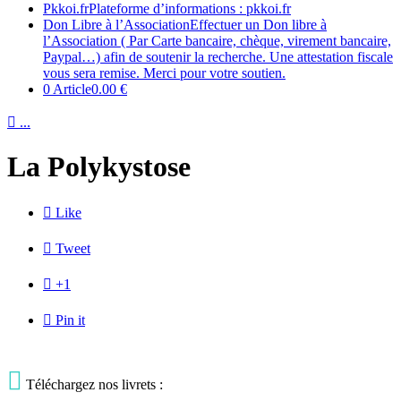
Pkkoi.fr
Plateforme d’informations : pkkoi.fr
Don Libre à l’Association
Effectuer un Don libre à
l’Association ( Par Carte bancaire, chèque, virement bancaire,
Paypal…) afin de soutenir la recherche. Une attestation fiscale
vous sera remise. Merci pour votre soutien.
0 Article
0.00 €

...
La Polykystose

Like

Tweet

+1

Pin it

Téléchargez nos livrets :