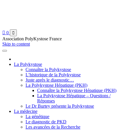

0

Association PolyKystose France
Skip to content
La Polykystose
Connaître la Polykystose
L’historique de la Polykystose
Juste après le diagnostic…
La Polykystose Hépatique (PKH)
Connaître la Polykystose Hépatique (PKH)
La Polykystose Hépatique – Questions /
Réponses
Le Dr Burtey présente la Polykystose
La médecine
La génétique
Le diagnostic de PKD
Les avancées de la Recherche